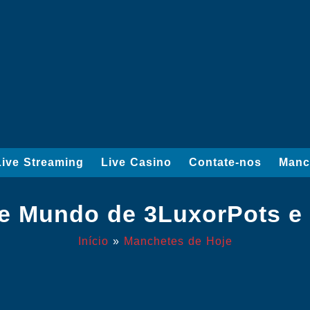
Live Streaming
Live Casino
Contate-nos
Manc
e Mundo de 3LuxorPots e a
Início
»
Manchetes de Hoje