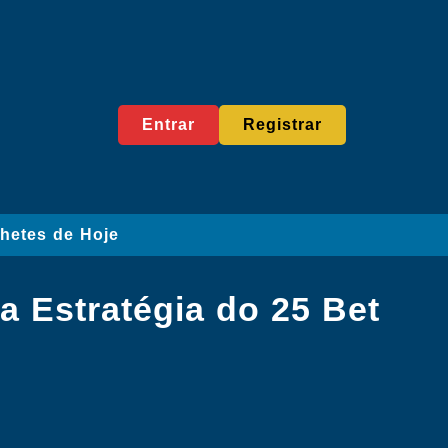
Entrar
Registrar
hetes de Hoje
 Estratégia do 25 Bet