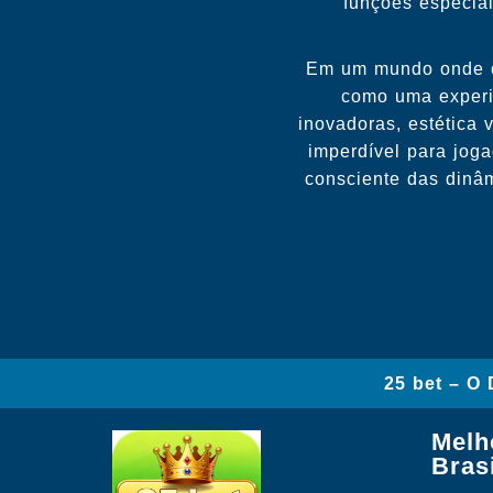
funções especia
Em um mundo onde os
como uma experiê
inovadoras, estética 
imperdível para joga
consciente das dinâ
25 bet – O
Melh
Brasi