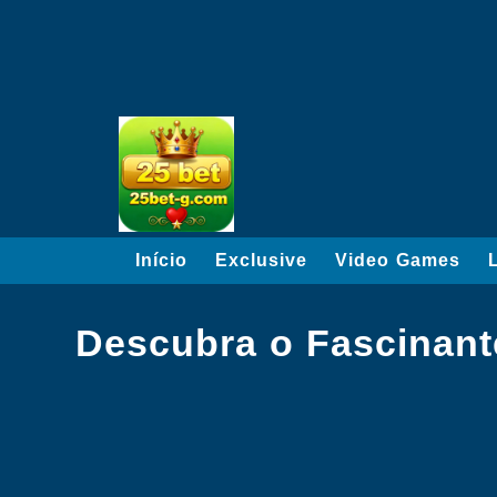
Início
Exclusive
Video Games
Descubra o Fascinant