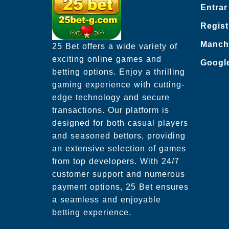
Entrar
Regist
Manch
25 Bet offers a wide variety of
exciting online games and
Googl
betting options. Enjoy a thrilling
gaming experience with cutting-
edge technology and secure
transactions. Our platform is
designed for both casual players
and seasoned bettors, providing
an extensive selection of games
from top developers. With 24/7
customer support and numerous
payment options, 25 Bet ensures
a seamless and enjoyable
betting experience.