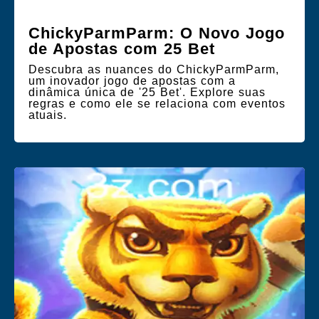
ChickyParmParm: O Novo Jogo
de Apostas com 25 Bet
Descubra as nuances do ChickyParmParm,
um inovador jogo de apostas com a
dinâmica única de '25 Bet'. Explore suas
regras e como ele se relaciona com eventos
atuais.