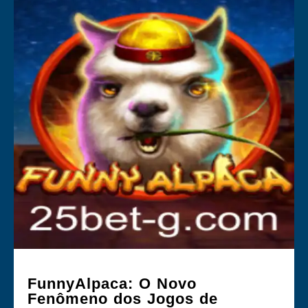
FunnyAlpaca: O Novo
Fenômeno dos Jogos de