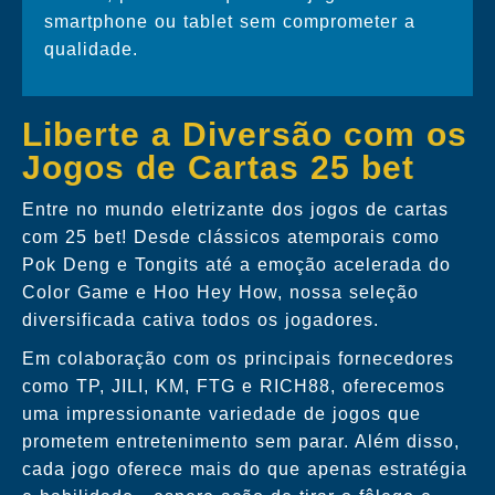
smartphone ou tablet sem comprometer a
qualidade.
Liberte a Diversão com os
Jogos de Cartas 25 bet
Entre no mundo eletrizante dos jogos de cartas
com 25 bet! Desde clássicos atemporais como
Pok Deng e Tongits até a emoção acelerada do
Color Game e Hoo Hey How, nossa seleção
diversificada cativa todos os jogadores.
Em colaboração com os principais fornecedores
como TP, JILI, KM, FTG e RICH88, oferecemos
uma impressionante variedade de jogos que
prometem entretenimento sem parar. Além disso,
cada jogo oferece mais do que apenas estratégia