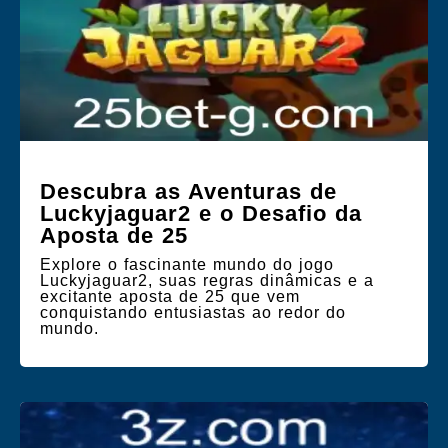
Descubra as Aventuras de
Luckyjaguar2 e o Desafio da
Aposta de 25
Explore o fascinante mundo do jogo
Luckyjaguar2, suas regras dinâmicas e a
excitante aposta de 25 que vem
conquistando entusiastas ao redor do
mundo.