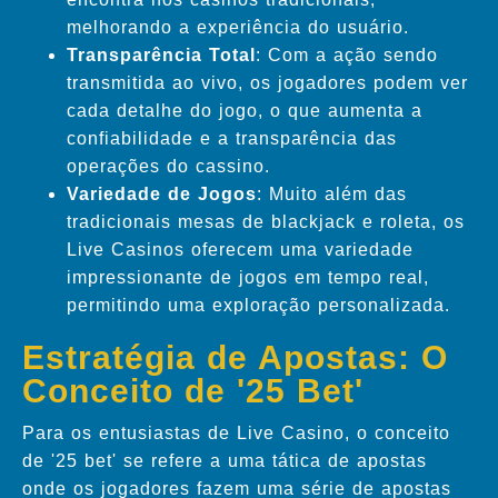
melhorando a experiência do usuário.
Transparência Total
: Com a ação sendo
transmitida ao vivo, os jogadores podem ver
cada detalhe do jogo, o que aumenta a
confiabilidade e a transparência das
operações do cassino.
Variedade de Jogos
: Muito além das
tradicionais mesas de blackjack e roleta, os
Live Casinos oferecem uma variedade
impressionante de jogos em tempo real,
permitindo uma exploração personalizada.
Estratégia de Apostas: O
Conceito de '25 Bet'
Para os entusiastas de Live Casino, o conceito
de '25 bet' se refere a uma tática de apostas
onde os jogadores fazem uma série de apostas