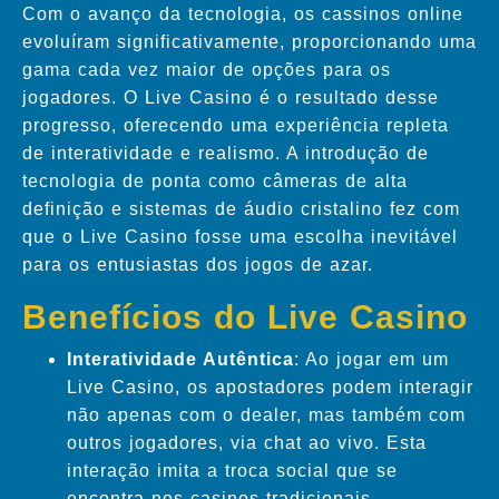
Com o avanço da tecnologia, os cassinos online
evoluíram significativamente, proporcionando uma
gama cada vez maior de opções para os
jogadores. O Live Casino é o resultado desse
progresso, oferecendo uma experiência repleta
de interatividade e realismo. A introdução de
tecnologia de ponta como câmeras de alta
definição e sistemas de áudio cristalino fez com
que o Live Casino fosse uma escolha inevitável
para os entusiastas dos jogos de azar.
Benefícios do Live Casino
Interatividade Autêntica
: Ao jogar em um
Live Casino, os apostadores podem interagir
não apenas com o dealer, mas também com
outros jogadores, via chat ao vivo. Esta
interação imita a troca social que se
encontra nos casinos tradicionais,