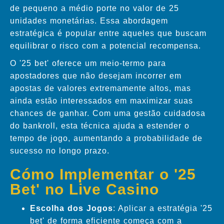
de pequeno a médio porte no valor de 25
unidades monetárias. Essa abordagem
estratégica é popular entre aqueles que buscam
equilibrar o risco com a potencial recompensa.
O '25 bet' oferece um meio-termo para
apostadores que não desejam incorrer em
apostas de valores extremamente altos, mas
ainda estão interessados em maximizar suas
chances de ganhar. Com uma gestão cuidadosa
do bankroll, esta técnica ajuda a estender o
tempo de jogo, aumentando a probabilidade de
sucesso no longo prazo.
Cómo Implementar o '25
Bet' no Live Casino
Escolha dos Jogos
: Aplicar a estratégia '25
bet' de forma eficiente começa com a