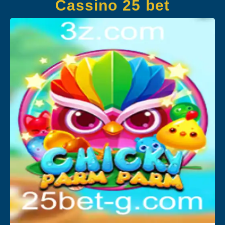
Cassino 25 bet