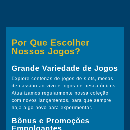
Por Que Escolher
Nossos Jogos?
Grande Variedade de Jogos
Explore centenas de jogos de slots, mesas
de cassino ao vivo e jogos de pesca únicos.
Atualizamos regularmente nossa coleção
com novos lançamentos, para que sempre
haja algo novo para experimentar.
Bônus e Promoções
Empolgantes