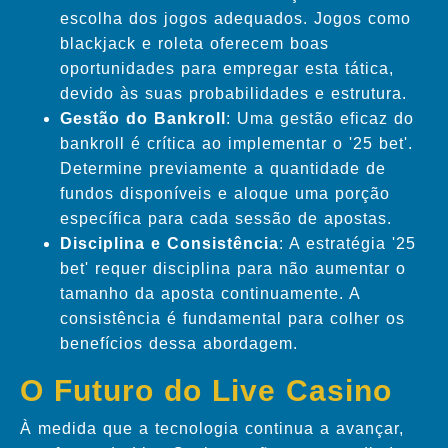
escolha dos jogos adequados. Jogos como
blackjack e roleta oferecem boas
oportunidades para empregar esta tática,
devido às suas probabilidades e estrutura.
Gestão do Bankroll
: Uma gestão eficaz do
bankroll é crítica ao implementar o '25 bet'.
Determine previamente a quantidade de
fundos disponíveis e aloque uma porção
específica para cada sessão de apostas.
Disciplina e Consistência
: A estratégia '25
bet' requer disciplina para não aumentar o
tamanho da aposta continuamente. A
consistência é fundamental para colher os
benefícios dessa abordagem.
O Futuro do Live Casino
À medida que a tecnologia continua a avançar,