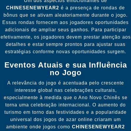
Um dos aspectos emocionantes de
CHINESENEWYEAR2
é a presença de rondas de
bônus que se ativam aleatoriamente durante o jogo.
Essas rondas fornecem aos jogadores oportunidades
adicionais de ampliar seus ganhos. Para participar
efetivamente, os jogadores devem prestar atenção aos
detalhes e estar sempre prontos para ajustar suas
estratégias conforme novas oportunidades surgem.
Eventos Atuais e sua Influência
no Jogo
A relevância do jogo é acentuada pelo crescente
interesse global nas celebrações culturais,
especialmente à medida que o Ano Novo Chinês se
torna uma celebração internacional. O aumento do
turismo em torno das festividades e a popularidade
universal dos jogos de azar online criaram um
ambiente onde jogos como
CHINESENEWYEAR2