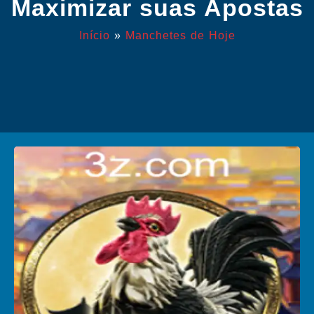
Maximizar suas Apostas
Início
»
Manchetes de Hoje