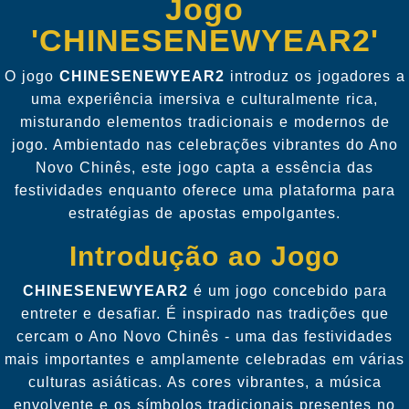
Jogo
'CHINESENEWYEAR2'
O jogo
CHINESENEWYEAR2
introduz os jogadores a
uma experiência imersiva e culturalmente rica,
misturando elementos tradicionais e modernos de
jogo. Ambientado nas celebrações vibrantes do Ano
Novo Chinês, este jogo capta a essência das
festividades enquanto oferece uma plataforma para
estratégias de apostas empolgantes.
Introdução ao Jogo
CHINESENEWYEAR2
é um jogo concebido para
entreter e desafiar. É inspirado nas tradições que
cercam o Ano Novo Chinês - uma das festividades
mais importantes e amplamente celebradas em várias
culturas asiáticas. As cores vibrantes, a música
envolvente e os símbolos tradicionais presentes no