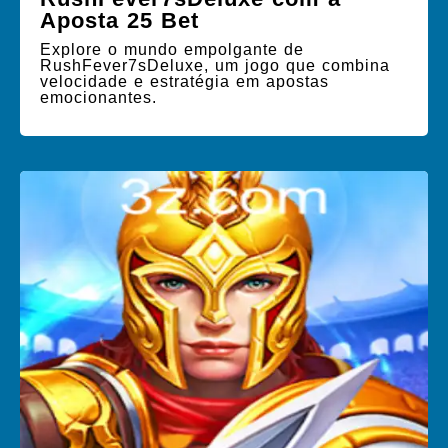
Aposta 25 Bet
Explore o mundo empolgante de
RushFever7sDeluxe, um jogo que combina
velocidade e estratégia em apostas
emocionantes.