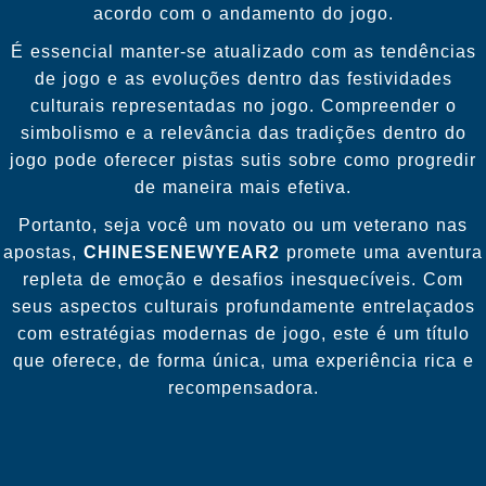
acordo com o andamento do jogo.
É essencial manter-se atualizado com as tendências
de jogo e as evoluções dentro das festividades
culturais representadas no jogo. Compreender o
simbolismo e a relevância das tradições dentro do
jogo pode oferecer pistas sutis sobre como progredir
de maneira mais efetiva.
Portanto, seja você um novato ou um veterano nas
apostas,
CHINESENEWYEAR2
promete uma aventura
repleta de emoção e desafios inesquecíveis. Com
seus aspectos culturais profundamente entrelaçados
com estratégias modernas de jogo, este é um título
que oferece, de forma única, uma experiência rica e
recompensadora.