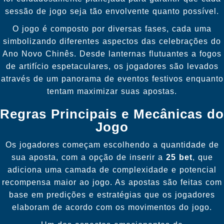
sessão de jogo seja tão envolvente quanto possível.
O jogo é composto por diversas fases, cada uma
simbolizando diferentes aspectos das celebrações do
Ano Novo Chinês. Desde lanternas flutuantes a fogos
de artifício espetaculares, os jogadores são levados
através de um panorama de eventos festivos enquanto
tentam maximizar suas apostas.
Regras Principais e Mecânicas do
Jogo
Os jogadores começam escolhendo a quantidade de
sua aposta, com a opção de inserir a
25 bet
, que
adiciona uma camada de complexidade e potencial
recompensa maior ao jogo. As apostas são feitas com
base em predições e estratégias que os jogadores
elaboram de acordo com os movimentos do jogo.