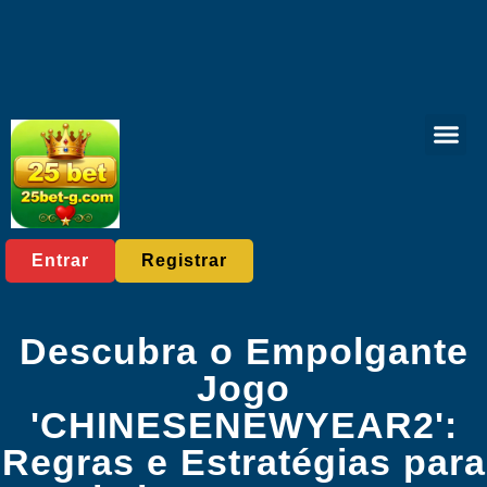
Video Gam
Live Str
Live Casi
Contate-nos
Manchetes de 
Entrar
Registrar
Descubra o Empolgante
Jogo
'CHINESENEWYEAR2':
Regras e Estratégias para