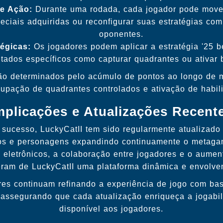
e Ação:
Durante uma rodada, cada jogador pode mover
eciais adquiridas ou reconfigurar suas estratégias co
oponentes.
égicas:
Os jogadores podem aplicar a estratégia '25 be
tados específicos como capturar quadrantes ou ativar 
o determinados pelo acúmulo de pontos ao longo de m
cupação de quadrantes controlados e ativação de habil
mplicações e Atualizações Recent
 sucesso, LuckyCatII tem sido regularmente atualizado 
ios e personagens expandindo continuamente o metag
 eletrônicos, a colaboração entre jogadores e o aumen
eram de LuckyCatII uma plataforma dinâmica e envolve
es continuam refinando a experiência de jogo com ba
assegurando que cada atualização enriqueça a jogabil
disponível aos jogadores.