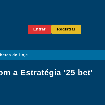
Entrar
Registrar
hetes de Hoje
m a Estratégia '25 bet'