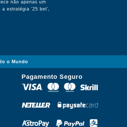
erece não apenas um
 estratégia '25 bet',
odo o Mundo
Pagamento Seguro