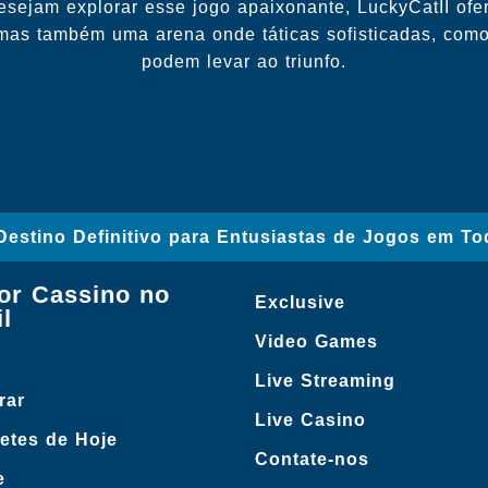
esejam explorar esse jogo apaixonante, LuckyCatII of
mas também uma arena onde táticas sofisticadas, como a
podem levar ao triunfo.
 Destino Definitivo para Entusiastas de Jogos em T
or Cassino no
Exclusive
l
Video Games
Live Streaming
rar
Live Casino
etes de Hoje
Contate-nos
e