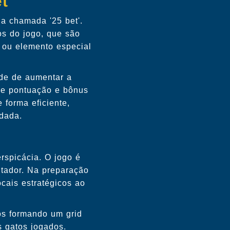
t'
a chamada '25 bet'.
os do jogo, que são
 ou elemento especial
de de aumentar a
 de pontuação e bônus
 forma eficiente,
dada.
erspicácia. O jogo é
utador. Na preparação
cais estratégicos ao
os formando um grid
s gatos jogados.