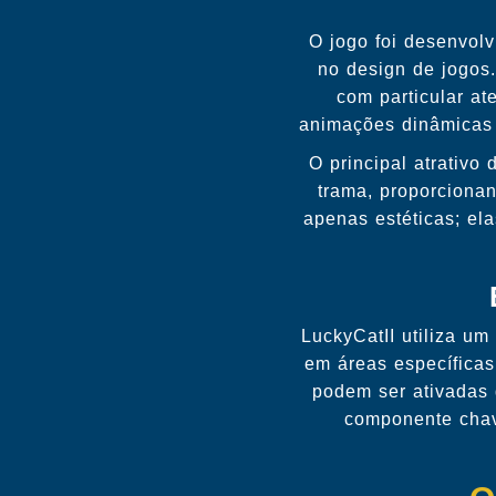
O jogo foi desenvol
no design de jogos.
com particular a
animações dinâmicas 
O principal atrativo
trama, proporcionan
apenas estéticas; e
LuckyCatII utiliza um
em áreas específicas
podem ser ativadas 
componente chav