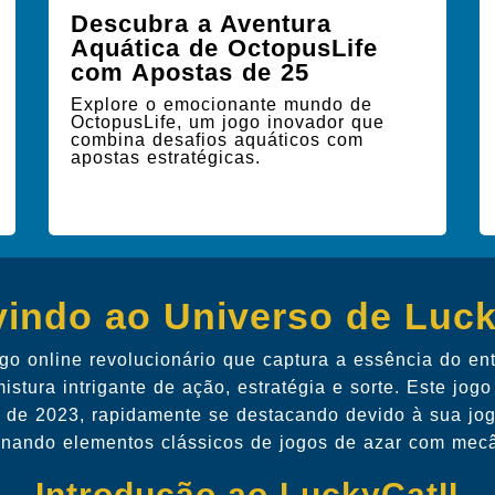
Descubra a Aventura
Aquática de OctopusLife
com Apostas de 25
Explore o emocionante mundo de
OctopusLife, um jogo inovador que
combina desafios aquáticos com
apostas estratégicas.
indo ao Universo de Luck
go online revolucionário que captura a essência do ent
tura intrigante de ação, estratégia e sorte. Este jo
al de 2023, rapidamente se destacando devido à sua jog
inando elementos clássicos de jogos de azar com mec
Introdução ao LuckyCatII