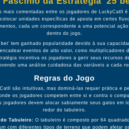
 Fascínio da Estratégia '25 be
s mais comentadas entre os jogadores de LuckyCatII é 
a colocar unidades específicas de aposta em certos flux
ementos, cada um correspondente a uma potencial ação
dentro do jogo.
 bet' tem ganhado popularidade devido à sua capacida
encadear eventos de alto valor, como multiplicadores
tratégia incentiva os jogadores a gerir seus recursos de
ovendo uma análise cuidadosa das variáveis a cada ro
Regras do Jogo
atII são intuitivas, mas dominá-las requer prática e p
onde os jogadores competem entre si e contra o comp
s jogadores devem alocar sabiamente seus gatos em lo
redor do tabuleiro.
do Tabuleiro:
O tabuleiro é composto por 64 quadrad
um com diferentes tipos de terreno que podem afetar o