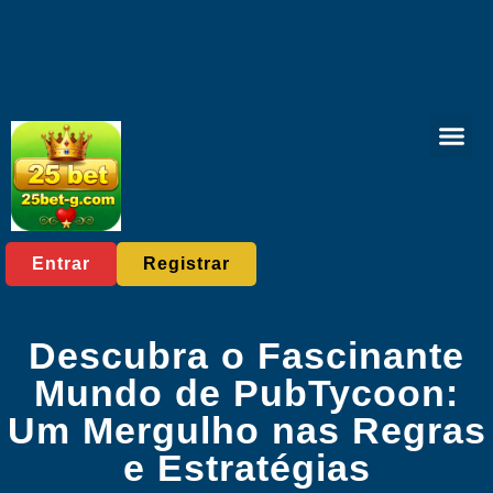
Video Gam
Live Str
Live Casi
Contate-nos
Manchetes de 
Entrar
Registrar
Descubra o Fascinante
Mundo de PubTycoon:
Um Mergulho nas Regras
e Estratégias