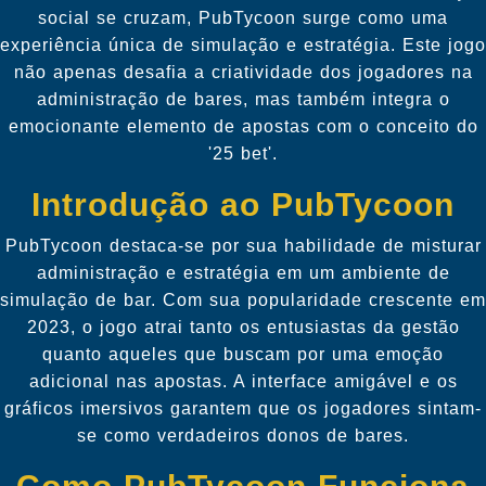
social se cruzam, PubTycoon surge como uma
experiência única de simulação e estratégia. Este jogo
não apenas desafia a criatividade dos jogadores na
administração de bares, mas também integra o
emocionante elemento de apostas com o conceito do
'25 bet'.
Introdução ao PubTycoon
PubTycoon destaca-se por sua habilidade de misturar
administração e estratégia em um ambiente de
simulação de bar. Com sua popularidade crescente em
2023, o jogo atrai tanto os entusiastas da gestão
quanto aqueles que buscam por uma emoção
adicional nas apostas. A interface amigável e os
gráficos imersivos garantem que os jogadores sintam-
se como verdadeiros donos de bares.