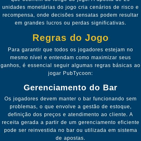
unidades monetárias do jogo cria cenários de risco e
recompensa, onde decisões sensatas podem resultar
em grandes lucros ou perdas significativas.
Regras do Jogo
Para garantir que todos os jogadores estejam no
mesmo nível e entendam como maximizar seus
ganhos, é essencial seguir algumas regras básicas ao
jogar PubTycoon:
Gerenciamento do Bar
Os jogadores devem manter o bar funcionando sem
problemas, o que envolve a gestão de estoque,
definição dos preços e atendimento ao cliente. A
receita gerada a partir de um gerenciamento eficiente
pode ser reinvestida no bar ou utilizada em sistema
de apostas.