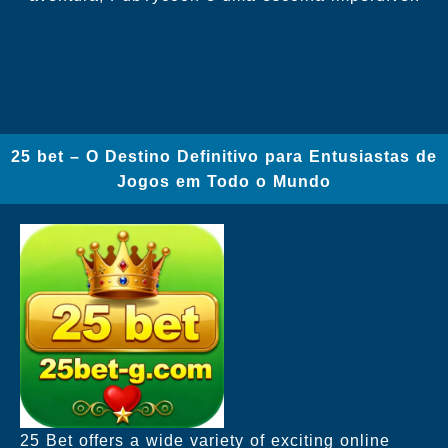
25 bet – O Destino Definitivo para Entusiastas de
Jogos em Todo o Mundo
25 Bet offers a wide variety of exciting online