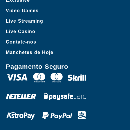
Exclusive
Video Games
Live Streaming
Live Casino
Contate-nos
Manchetes de Hoje
Pagamento Seguro