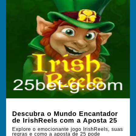
Descubra o Mundo Encantador
de IrishReels com a Aposta 25
Explore o emocionante jogo IrishReels, suas
regras e como a aposta de 25 pode