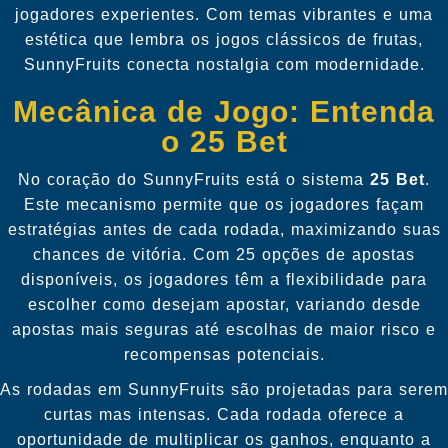
jogadores experientes. Com temas vibrantes e uma
estética que lembra os jogos clássicos de frutas,
SunnyFruits conecta nostalgia com modernidade.
Mecânica de Jogo: Entenda
o 25 Bet
No coração do SunnyFruits está o sistema
25 Bet
.
Este mecanismo permite que os jogadores façam
estratégias antes de cada rodada, maximizando suas
chances de vitória. Com 25 opções de apostas
disponíveis, os jogadores têm a flexibilidade para
escolher como desejam apostar, variando desde
apostas mais seguras até escolhas de maior risco e
recompensas potenciais.
As rodadas em SunnyFruits são projetadas para serem
curtas mas intensas. Cada rodada oferece a
oportunidade de multiplicar os ganhos, enquanto a