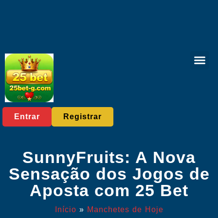
Video Gam
Live Str
Live Casi
Contate-nos
Manchetes de 
Entrar
Registrar
SunnyFruits: A Nova
Sensação dos Jogos de
Aposta com 25 Bet
Início
»
Manchetes de Hoje