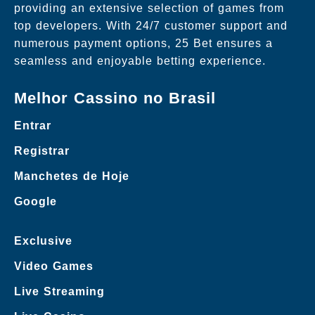
providing an extensive selection of games from
top developers. With 24/7 customer support and
numerous payment options, 25 Bet ensures a
seamless and enjoyable betting experience.
Melhor Cassino no Brasil
Entrar
Registrar
Manchetes de Hoje
Google
Exclusive
Video Games
Live Streaming