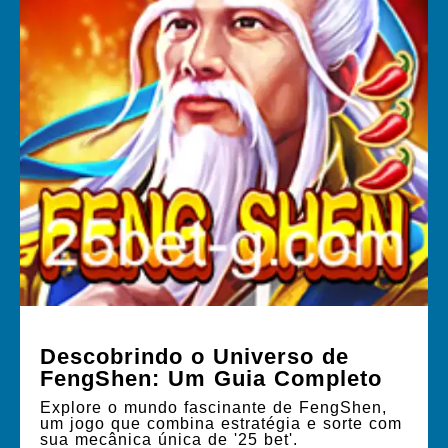
Descobrindo o Universo de
FengShen: Um Guia Completo
Explore o mundo fascinante de FengShen,
um jogo que combina estratégia e sorte com
sua mecânica única de '25 bet'.