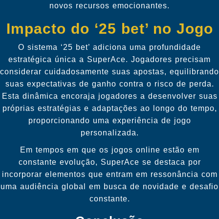
novos recursos emocionantes.
Impacto do ‘25 bet’ no Jogo
O sistema ‘25 bet’ adiciona uma profundidade
estratégica única a SuperAce. Jogadores precisam
considerar cuidadosamente suas apostas, equilibrando
suas expectativas de ganho contra o risco de perda.
Esta dinâmica encoraja jogadores a desenvolver suas
próprias estratégias e adaptações ao longo do tempo,
proporcionando uma experiência de jogo
personalizada.
Em tempos em que os jogos online estão em
constante evolução, SuperAce se destaca por
incorporar elementos que entram em ressonância com
uma audiência global em busca de novidade e desafio
constante.