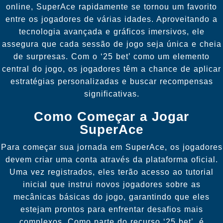
online, SuperAce rapidamente se tornou um favorito
entre os jogadores de várias idades. Aproveitando a
tecnologia avançada e gráficos imersivos, ele
assegura que cada sessão de jogo seja única e cheia
de surpresas. Com o ‘25 bet’ como um elemento
central do jogo, os jogadores têm a chance de aplicar
estratégias personalizadas e buscar recompensas
significativas.
Como Começar a Jogar
SuperAce
Para começar sua jornada em SuperAce, os jogadores
devem criar uma conta através da plataforma oficial.
Uma vez registrados, eles terão acesso ao tutorial
inicial que instrui novos jogadores sobre as
mecânicas básicas do jogo, garantindo que eles
estejam prontos para enfrentar desafios mais
complexos. Como parte do recurso ‘25 bet’, é