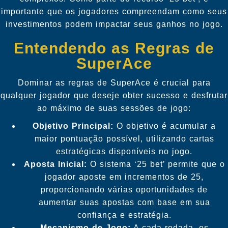
importante que os jogadores compreendam como seus
investimentos podem impactar seus ganhos no jogo.
Entendendo as Regras de
SuperAce
Dominar as regras de SuperAce é crucial para
qualquer jogador que deseje obter sucesso e desfrutar
ao máximo de suas sessões de jogo:
Objetivo Principal:
O objetivo é acumular a
maior pontuação possível, utilizando cartas
estratégicas disponíveis no jogo.
Aposta Inicial:
O sistema ‘25 bet’ permite que o
jogador aposte em incrementos de 25,
proporcionando várias oportunidades de
aumentar suas apostas com base em sua
confiança e estratégia.
Mecanismo de Jogo:
A cada rodada, os