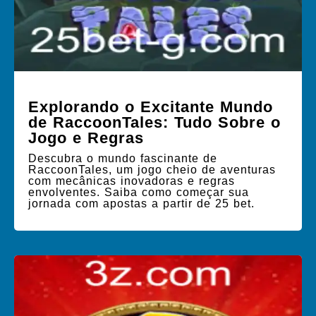
Explorando o Excitante Mundo
de RaccoonTales: Tudo Sobre o
Jogo e Regras
Descubra o mundo fascinante de
RaccoonTales, um jogo cheio de aventuras
com mecânicas inovadoras e regras
envolventes. Saiba como começar sua
jornada com apostas a partir de 25 bet.