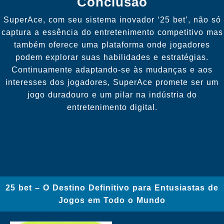
Conclusão
SuperAce, com seu sistema inovador ‘25 bet’, não só
captura a essência do entretenimento competitivo mas
também oferece uma plataforma onde jogadores
podem explorar suas habilidades e estratégias.
Continuamente adaptando-se às mudanças e aos
interesses dos jogadores, SuperAce promete ser um
jogo duradouro e um pilar na indústria do
entretenimento digital.
25 bet – O Destino Definitivo para Entusiastas de
Jogos em Todo o Mundo