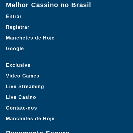
Melhor Cassino no Brasil
Entrar
Registrar
Manchetes de Hoje
Google
Exclusive
Video Games
Live Streaming
Live Casino
Contate-nos
Manchetes de Hoje