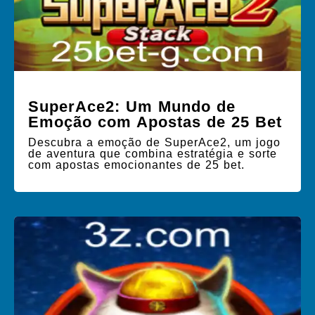
SuperAce2: Um Mundo de
Emoção com Apostas de 25 Bet
Descubra a emoção de SuperAce2, um jogo
de aventura que combina estratégia e sorte
com apostas emocionantes de 25 bet.