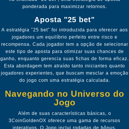
ponderada para maximizar retornos.
Aposta "25 bet"
A estratégia "25 bet" foi introduzida para oferecer aos
jogadores um equilíbrio perfeito entre risco e
recompensa. Cada jogador tem a opção de selecionar
este tipo de aposta para otimizar suas chances de
ganho, enquanto gerencia suas fichas de forma eficaz.
Esta abordagem tem atraído tanto iniciantes quanto
jogadores experientes, que buscam mesclar a emoção
do jogo com uma estratégia calculada.
Navegando no Universo do
Jogo
Além de suas características básicas, o
3CoinGoldenOX oferece uma gama de recursos
interativos. O Jogo inclui rodadas de bônus,