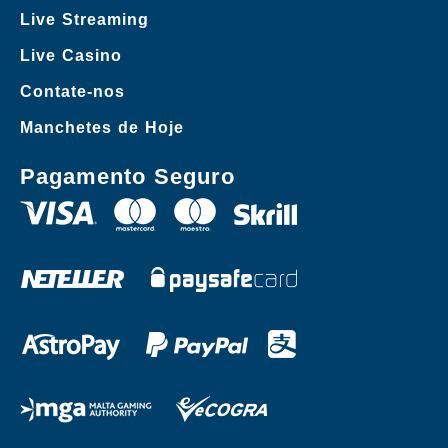
Live Streaming
Live Casino
Contate-nos
Manchetes de Hoje
Pagamento Seguro