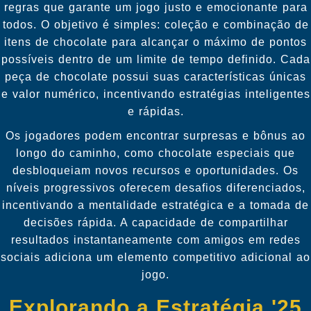
regras que garante um jogo justo e emocionante para
todos. O objetivo é simples: coleção e combinação de
itens de chocolate para alcançar o máximo de pontos
possíveis dentro de um limite de tempo definido. Cada
peça de chocolate possui suas características únicas
e valor numérico, incentivando estratégias inteligentes
e rápidas.
Os jogadores podem encontrar surpresas e bônus ao
longo do caminho, como chocolate especiais que
desbloqueiam novos recursos e oportunidades. Os
níveis progressivos oferecem desafios diferenciados,
incentivando a mentalidade estratégica e a tomada de
decisões rápida. A capacidade de compartilhar
resultados instantaneamente com amigos em redes
sociais adiciona um elemento competitivo adicional ao
jogo.
Explorando a Estratégia '25