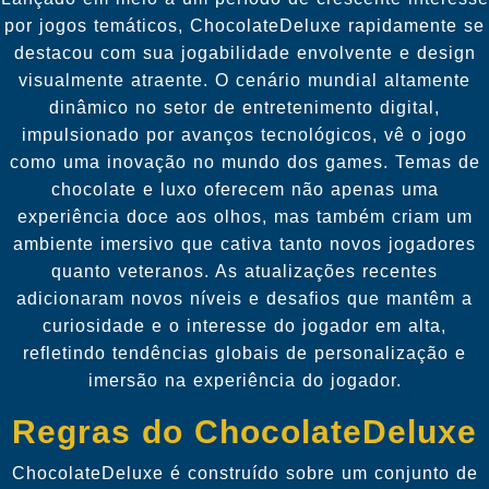
por jogos temáticos, ChocolateDeluxe rapidamente se
destacou com sua jogabilidade envolvente e design
visualmente atraente. O cenário mundial altamente
dinâmico no setor de entretenimento digital,
impulsionado por avanços tecnológicos, vê o jogo
como uma inovação no mundo dos games. Temas de
chocolate e luxo oferecem não apenas uma
experiência doce aos olhos, mas também criam um
ambiente imersivo que cativa tanto novos jogadores
quanto veteranos. As atualizações recentes
adicionaram novos níveis e desafios que mantêm a
curiosidade e o interesse do jogador em alta,
refletindo tendências globais de personalização e
imersão na experiência do jogador.
Regras do ChocolateDeluxe
ChocolateDeluxe é construído sobre um conjunto de