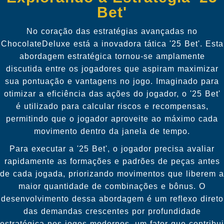
Bet'
No coração das estratégias avançadas no
ChocolateDeluxe está a inovadora tática '25 Bet'. Esta
abordagem estratégica tornou-se amplamente
discutida entre os jogadores que aspiram maximizar
sua pontuação e vantagens no jogo. Imaginado para
otimizar a eficiência das ações do jogador, o '25 Bet'
é utilizado para calcular riscos e recompensas,
permitindo que o jogador aproveite ao máximo cada
movimento dentro da janela de tempo.
Para executar a '25 Bet', o jogador precisa avaliar
rapidamente as formações e padrões de peças antes
de cada jogada, priorizando movimentos que liberem a
maior quantidade de combinações e bônus. O
desenvolvimento dessa abordagem é um reflexo direto
das demandas crescentes por profundidade
estratégica nos jogos modernos, um fator que contribui