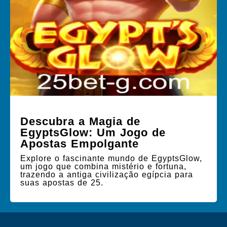
Descubra a Magia de
EgyptsGlow: Um Jogo de
Apostas Empolgante
Explore o fascinante mundo de EgyptsGlow,
um jogo que combina mistério e fortuna,
trazendo a antiga civilização egípcia para
suas apostas de 25.