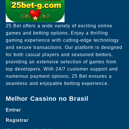
25 Bet offers a wide variety of exciting online
games and betting options. Enjoy a thrilling
gaming experience with cutting-edge technology
and secure transactions. Our platform is designed
for both casual players and seasoned bettors,
providing an extensive selection of games from
top developers. With 24/7 customer support and
numerous payment options, 25 Bet ensures a
seamless and enjoyable betting experience.
Melhor Cassino no Brasil
Entrar
Registrar