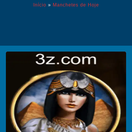
Início
»
Manchetes de Hoje